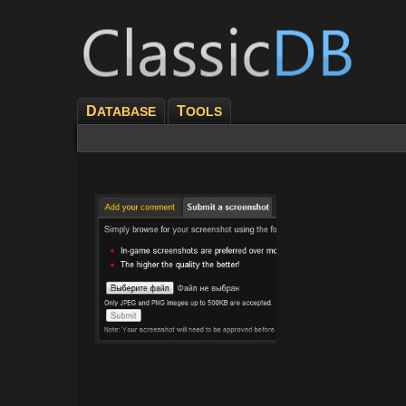
D
T
ATABASE
OOLS